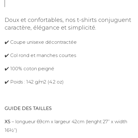
Doux et confortables, nos t-shirts conjuguent
caractère, élégance et simplicité.
✔️ Coupe unisexe décontractée
✔️ Col rond et manches courtes
✔️ 100% coton peigné
✔️ Poids : 142 g/m2 (4.2 oz)
GUIDE DES TAILLES
XS
– longueur 69cm x largeur 42cm (lenght 27’’ x width
16½’’)