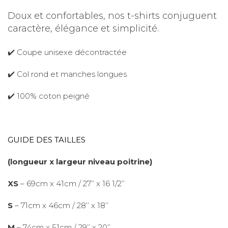
Doux et confortables, nos t-shirts conjuguent
caractère, élégance et simplicité.
✔️ Coupe unisexe décontractée
✔️ Col rond et manches longues
✔️ 100% coton peigné
GUIDE DES TAILLES
(longueur x largeur niveau poitrine)
XS
– 69cm x 41cm / 27’’ x 16 1/2’’
S
– 71cm x 46cm / 28’’ x 18’’
M
– 74cm x 51cm / 29’’ x 20’’